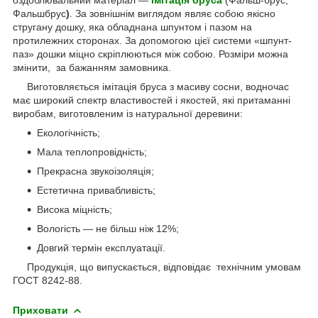
Фальшбрус
)
. За зовнішнім виглядом являє собою якісно
стругану дошку, яка обладнана шпунтом і пазом на
протилежних сторонах. За допомогою цієї системи «шпунт-
паз» дошки міцно скріплюються між собою. Розміри можна
змінити, за бажанням замовника.
Виготовляється імітація бруса з масиву сосни, водночас
має широкий спектр властивостей і якостей, які притаманні
виробам, виготовленим із натуральної деревини:
Екологічність;
Мала теплопровідність;
Прекрасна звукоізоляція;
Естетична привабливість;
Висока міцність;
Вологість — не більш ніж 12%;
Довгий термін експлуатації.
Продукція, що випускається, відповідає технічним умовам
ГОСТ 8242-88.
Приховати