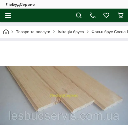
ЛісБудСервис
Товари та послуги
Імітація бруса
Фальшбрус Сосна І