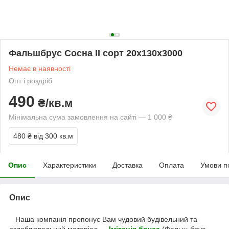
Фальшбрус Сосна ІІ сорт 20х130х3000
Немає в наявності
Опт і роздріб
490
₴/кв.м
Мінімальна сума замовлення на сайті — 1 000 ₴
480 ₴
від 300 кв.м
Опис
Характеристики
Доставка
Оплата
Умови п
Опис
Наша компанія пропонує Вам чудовий будівельний та
оздоблювальний матеріал —
Імітація бруса
(Фальш-брус,