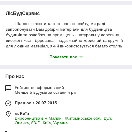
ЛісБудСервис
Шановні клієнти та гості нашого сайту, ми раді
запропонувати Вам добірні матеріали для будівництва
будинків та оздоблення приміщень - натуральну деревину
високої якості. Деревина - надзвичайно корисний та дружній
для людини матеріал, який використовується багато століть
для облаштування житла. Компанія
Показати все
«ЛесБудСервіс» постійно удосконалює технологічний процес
по виробництву пиломатеріалів різної конфігурації, щоб
відповідати найвищим вимогам по функціональності,
технічної досконалості і зовнішнім виглядом. Наша
Про нас
компанія використовує пиломатеріали власного виробництва,
що робить будівництво не тільки більш доступним, а й
Рейтинг не сформований
дозволяє контролювати якість представленої на сайті
Менше 5 відгуків за останній рік
продукції. Основні якісні характеристики, на вироблену
продукцію, викладені на сайті в розділі - Технічні умови.
Працює з 26.07.2015
Звертаємо Вашу увагу на
те, що на нашому сайті завжди вказані тільки актуальні
м. Київ
Виробництво в м Малині, Житомирської обл., Вул.
ціни!
Огієнка, 63-Г., Київ, Україна
Наявність товару Ви завжди можете уточнити,