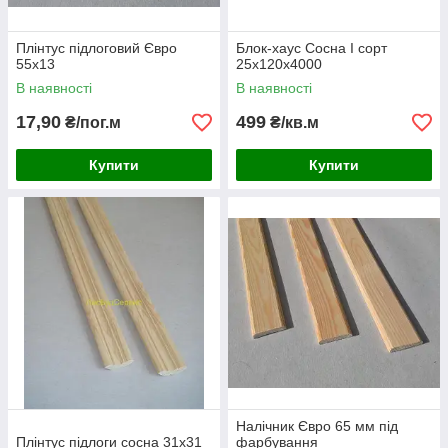
Плінтус підлоговий Євро
Блок-хаус Сосна I сорт
55х13
25х120х4000
В наявності
В наявності
17,90
499
₴/пог.м
₴/кв.м
Купити
Купити
Налічник Євро 65 мм під
Плінтус підлоги сосна 31х31
фарбування