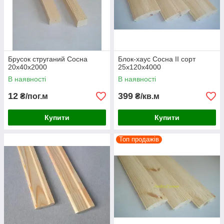
Брусок струганий Сосна
Блок-хаус Сосна II сорт
20х40х2000
25х120х4000
В наявності
В наявності
12
399
₴/пог.м
₴/кв.м
Купити
Купити
Топ продажів