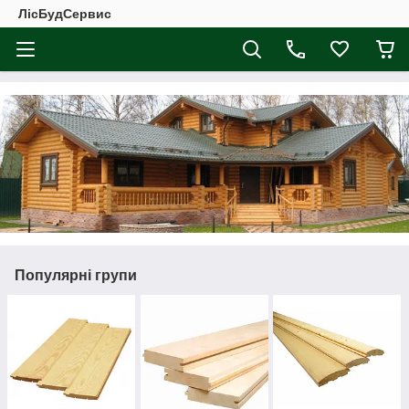
ЛісБудСервис
Популярні групи