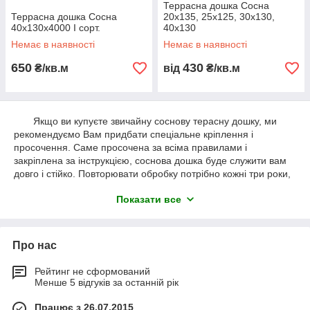
Террасна дошка Сосна
Террасна дошка Сосна
20х135, 25х125, 30х130,
40х130х4000 І сорт.
40х130
Немає в наявності
Немає в наявності
650
430
₴/кв.м
від
₴/кв.м
Якщо ви купуєте звичайну соснову терасну дошку, ми
рекомендуємо Вам придбати спеціальне кріплення і
просочення. Саме просочена за всіма правилами і
закріплена за інструкцією, соснова дошка буде служити вам
довго і стійко. Повторювати обробку потрібно кожні три роки,
а в лазні краще використовувати трапи з терасної дошки
Показати все
зовсім без просочення. Так, ви будете час від часу їх
замінювати, але зате вони будуть абсолютно нешкідливі для
здоров'я.
Про нас
Рейтинг не сформований
Менше 5 відгуків за останній рік
Працює з 26.07.2015