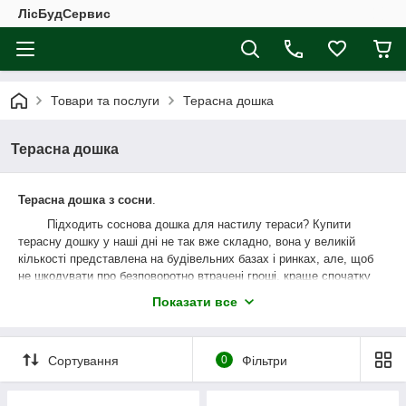
ЛісБудСервис
Товари та послуги
Терасна дошка
Терасна дошка
Терасна дошка з сосни
.
Підходить соснова дошка для настилу тераси? Купити
терасну дошку у наші дні не так вже складно, вона у великій
кількості представлена на будівельних базах і ринках, але, щоб
не шкодувати про безповоротно втрачені гроші, краще спочатку
визначитися — яку терасну дошку ви хочете купити собі.
Показати все
Терасна дошка буває двох видів.
Вона може бути з гладкою поверхнею - так звана палубна
дошка (прямий планкен) - для веранд і терас.
Сортування
0
Фільтри
Може мати особливий, протиковзкий профіль – анти-сліп, що
дозволяє впевнено пересуватися по вологій поверхні. Таку