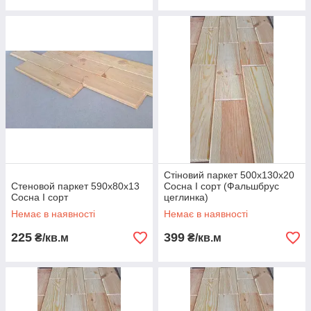
Стіновий паркет 500х130х20
Стеновой паркет 590х80х13
Сосна І сорт (Фальшбрус
Сосна І сорт
цеглинка)
Немає в наявності
Немає в наявності
225
399
₴/кв.м
₴/кв.м