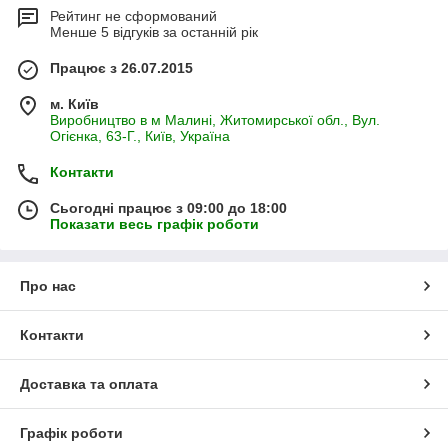
Безпосередньо сам монтаж починається з
решетування
Рейтинг не сформований
потрібної поверхні. Решетування виконується дерев'яним
Менше 5 відгуків за останній рік
брусом або алюмінієвим профілем: вони кріпляться
вертикально через кожні 40 см. Потім відбувається сам
Працює з 26.07.2015
монтаж
, який рекомендують проводити з допомогою
відповідних кляймерів: планка закріплюється на пазі щита, а
м. Київ
Виробництво в м Малині, Житомирської обл., Вул.
потім кріпиться до решетування з допомогою саморізів або
Огієнка, 63-Г., Київ, Україна
цвяхів.
Коли монтаж завершено, можна приступати до
обробці
Контакти
деревини
. Необхідно покрити всі спеціальним лаком: якщо
це стіни в лазні, то просоченнями зі спеціальними
Сьогодні працює з 09:00 до 18:00
позначками, якщо всередині звичайного приміщення – то
Показати весь графік роботи
лаком для паркету, а якщо зовні – то краще використовувати
яхтний лак, який наносять не менше ніж в два шари.
Про нас
Контакти
Доставка та оплата
Графік роботи