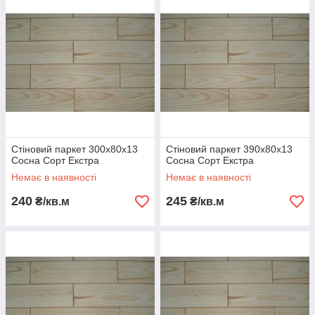
Паркет, так само, як і вагонка, може застосовуватися як
всередині, так і зовні приміщення, ідеальний для оформлення
лазень і саун, балконів і лоджій, житлових і нежитлових
приміщень. Незважаючи на те, що цей матеріал дуже нагадує
дерев'яну вагонку, в ньому відсутній поділ на сорти, так як для
виготовлення використовується тільки гладка, рівна, загалом,
ідеальна деревина.
Стіновий паркет - досить популярна позиція.
Випускається в невеликих обсягах. Обсяги понад 20 м2
необхідно замовляти заздалегідь.
Стіновий паркет 300х80х13
Стіновий паркет 390х80х13
Сосна Сорт Екстра
Сосна Сорт Екстра
Немає в наявності
Немає в наявності
240
245
₴/кв.м
₴/кв.м