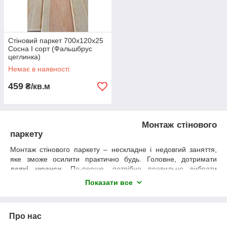
Стіновий паркет 700х120х25
Сосна І сорт (Фальшбрус
цеглинка)
Немає в наявності
459
₴/кв.м
Монтаж стінового
паркету
Монтаж стінового паркету – нескладне і недовгий заняття,
яке зможе осилити практично будь. Головне, дотримати
деякі нюанси
. По-перше, потрібно правильно вибрати
матеріал, щоб він відповідав вашим задумами за кольором і
Показати все
текстурою. По-друге, треба правильно підготувати: так, перед
тим, як починати монтаж, рекомендується витримати
матеріал розпакованим в приміщенні в горизонтальному
Про нас
положенні близько трьох діб