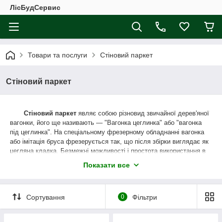
ЛісБудСервис
Товари та послуги
Стіновий паркет
Стіновий паркет
Стіновий паркет
являє собою різновид звичайної дерев'яної
вагонки, його ще називають ― "Вагонка цеглинка" або "вагонка
під цеглинка". На спеціальному фрезерному обладнанні вагонка
або імітація бруса фрезерується так, що після збірки виглядає як
цегляна кладка. Безмежні можливості і простота використання в
будівництві, роблять цей матеріал досить унікальним.
Показати все
Він може бути виготовлений як поштучно, так і листовому
варіанті. а виготовляється, в основному, з листяних порід дерев.
Для його виготовлення використовується найчастіше ― липа,
Сортування
0
Фільтри
осика, вільха, а хвойні породи використовуються набагато рідше
за наявності в ній великої кількості сучків.