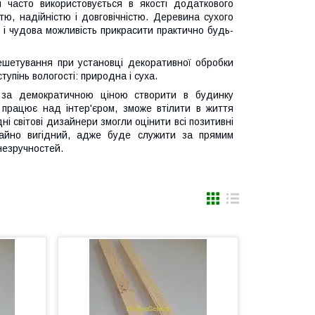
н часто використовується в якості додаткового
стю, надійністю і довговічністю. Деревина сухого
ле і чудова можливість прикрасити практично будь-
ешетування при установці декоративної обробки
тупінь вологості: природна і суха.
ь за демократичною ціною створити в будинку
 працює над інтер'єром, зможе втілити в життя
ні світові дизайнери змогли оцінити всі позитивні
ичайно вигідний, адже буде служити за прямим
незручностей.