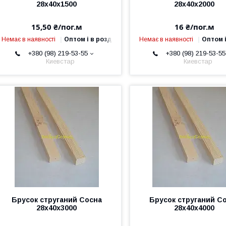
28х40х1500
28х40х2000
15,50 ₴/пог.м
16 ₴/пог.м
Немає в наявності
Оптом і в роздріб
Немає в наявності
Оптом і
+380 (98) 219-53-55
+380 (98) 219-53-55
Киевстар
Киевстар
Брусок струганий Сосна
Брусок струганий С
28х40х3000
28х40х4000