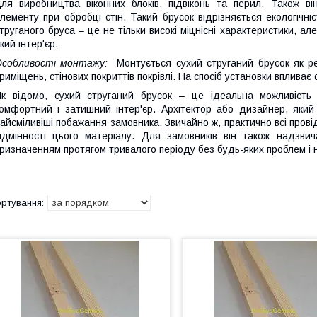
ля виробництва віконних блоків, підвіконь та перил. Також ві
лементу при обробці стін. Такий брусок відрізняється екологічні
труганого бруса – це не тільки високі міцнісні характеристики, а
кий інтер'єр.
Особливості монтажу:
Монтується сухий струганий брусок як р
риміщень, стінових покриттів покрівлі. На спосіб установки впливає с
к відомо, сухий струганий брусок – це ідеальна можливіст
омфортний і затишний інтер'єр. Архітектор або дизайнер, який
айсміливіші побажання замовника. Звичайно ж, практично всі провід
ідмінності цього матеріалу. Для замовників він також надзв
ризначенням протягом тривалого періоду без будь-яких проблем і 