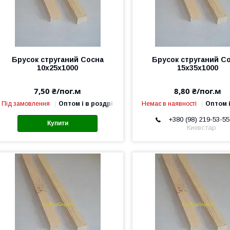
Брусок струганий Сосна
Брусок струганий С
10х25х1000
15х35х1000
7,50 ₴/пог.м
8,80 ₴/пог.м
Під замовлення
Оптом і в роздріб
Немає в наявності
Оптом і
+380 (98) 219-53-55
Купити
Киевстар