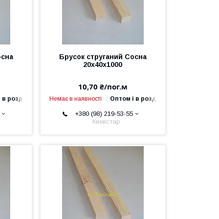
осна
Брусок струганий Сосна
20х40х1000
10,70 ₴/пог.м
 в роздріб
Немає в наявності
Оптом і в роздріб
+380 (98) 219-53-55
Киевстар