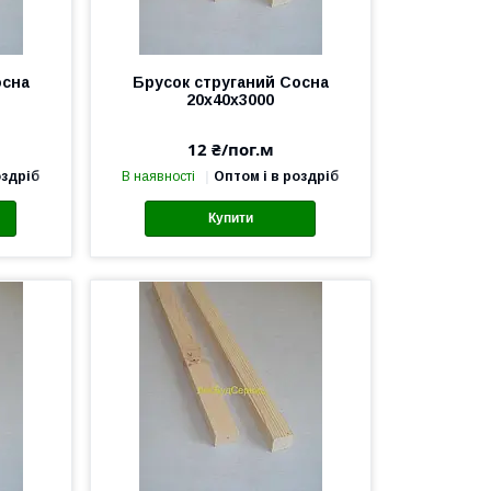
осна
Брусок струганий Сосна
20х40х3000
12 ₴/пог.м
оздріб
В наявності
Оптом і в роздріб
Купити