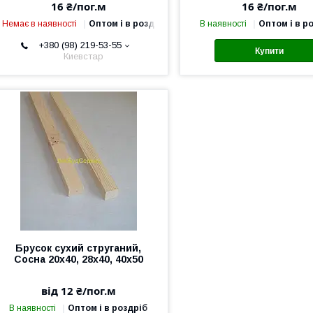
16 ₴/пог.м
16 ₴/пог.м
Немає в наявності
Оптом і в роздріб
В наявності
Оптом і в р
+380 (98) 219-53-55
Купити
Киевстар
Брусок сухий струганий,
Сосна 20х40, 28х40, 40х50
від 12 ₴/пог.м
В наявності
Оптом і в роздріб