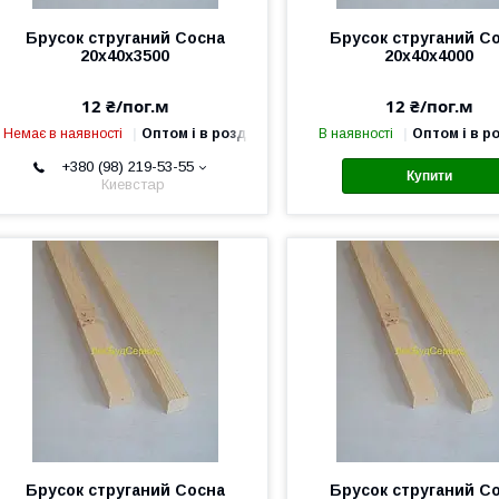
Брусок струганий Сосна
Брусок струганий С
20х40х3500
20х40х4000
12 ₴/пог.м
12 ₴/пог.м
Немає в наявності
Оптом і в роздріб
В наявності
Оптом і в р
+380 (98) 219-53-55
Купити
Киевстар
Брусок струганий Сосна
Брусок струганий С