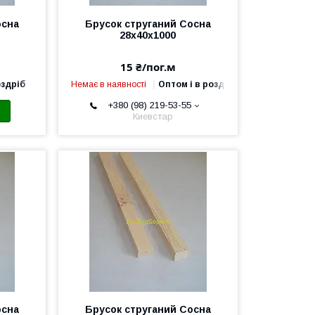
осна
Брусок струганий Сосна
28х40х1000
15 ₴/пог.м
оздріб
Немає в наявності
Оптом і в роздріб
+380 (98) 219-53-55
Киевстар
осна
Брусок струганий Сосна