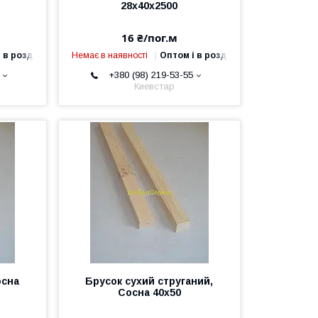
28х40х2500
16 ₴/пог.м
 в роздріб
Немає в наявності
Оптом і в роздріб
+380 (98) 219-53-55
Киевстар
осна
Брусок сухий струганий,
Сосна 40х50