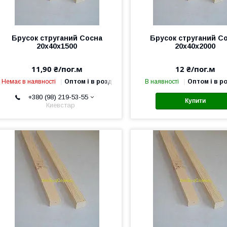
Брусок струганий Сосна
Брусок струганий С
20х40х1500
20х40х2000
11,90 ₴/пог.м
12 ₴/пог.м
Немає в наявності
Оптом і в роздріб
В наявності
Оптом і в р
+380 (98) 219-53-55
Купити
Киевстар