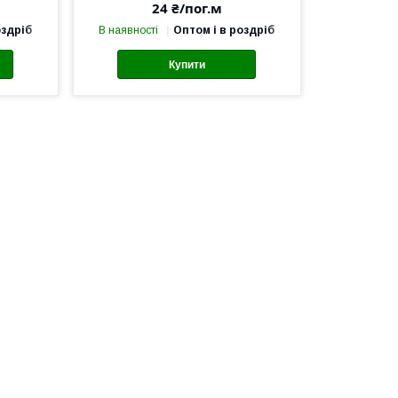
24 ₴/пог.м
оздріб
В наявності
Оптом і в роздріб
Купити