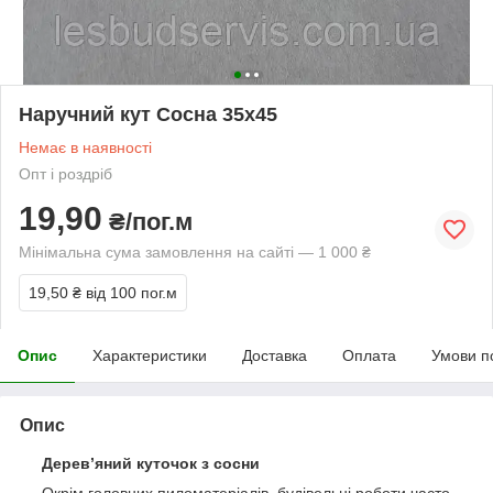
Наручний кут Сосна 35x45
Немає в наявності
Опт і роздріб
19,90
₴/пог.м
Мінімальна сума замовлення на сайті — 1 000 ₴
19,50 ₴
від 100 пог.м
Опис
Характеристики
Доставка
Оплата
Умови п
Опис
Дерев’яний куточок з сосни
Окрім головних пиломатеріалів, будівельні роботи часто