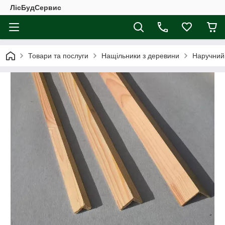
ЛісБудСервис
Товари та послуги
Нащільники з деревини
Наручний