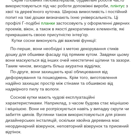
використовуються під час роботи допоміжні вироби,
плінтус
з
хвої та дерев’яного куточка. Широка вимогливість і постійний
попит на такі дошки визначають їхню універсальність. Ці
профілі Г-подібні
планки
застосовують у оформленні дверних
проемів, вікон, а також в якості декоративних елементів, які
прикрашають своєю присутністю інтер'єр.
Кутки сосни виконують дві важливі функції:
По-перше, вони необхідні з метою декорування стиків
дошку для обшивки фасаду під прямим кутом. Завдяки цьому
вони маскуються від інших очей неестетичні щілини та зазори.
Таким чином, виходить більш акуратна відділка;
По-друге, вони захищають краї облицювання від
деформування та пошкоджень. Крім того, виготовлення
надійно захищає простір між стінами та обшивкою від
надмірного пилу та вологи.
Соснові кутки мають чудові експлуатаційні
характеристиками. Наприклад, з часом будова стає міцнішою
і міцнішою. Вони не розтріскуються навіть у випадку скрути чи
забиття цвяхів. Вуглянки також використовуються для різних
дизайнерських інсталяцій, оскільки хвойна деревина має
неординарний візерунок, неповторний візерунок та приємний
відтінок.