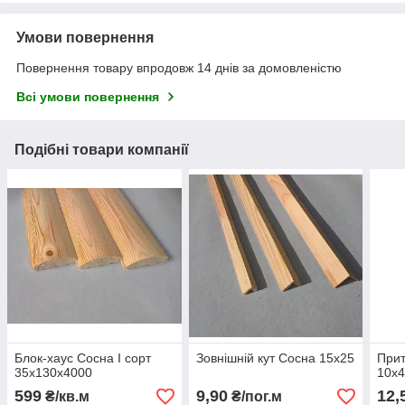
Умови повернення
Повернення товару впродовж 14 днів за домовленістю
Всі умови повернення
Подібні товари компанії
Блок-хаус Сосна І сорт
Зовнішній кут Сосна 15х25
Прит
35х130х4000
10х
599
9,90
12,
₴/кв.м
₴/пог.м