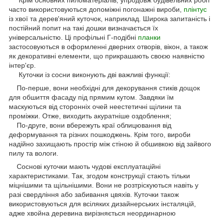
часто використовуються допоміжні погонажні вироби,
плінтус
із хвої та дерев'яний куточок, наприклад. Широка запитаність і
постійний попит на такі дошки визначається їх
універсальністю. Ці профільні Г-подібні
планки
застосовуються в оформленні дверних отворів, вікон, а також
як декоративні елементи, що прикрашають своєю наявністю
інтер'єр.
Куточки із сосни виконують дві важливі функції:
По-перше, вони необхідні для декорування стиків дощок
для обшиття фасаду під прямим кутом. Завдяки їм
маскуються від сторонніх очей неестетичні щілини та
проміжки. Отже, виходить акуратніше оздоблення;
По-друге, вони вбережуть краї облицювання від
деформування та різних пошкоджень. Крім того, вироби
надійно захищають простір між стіною й обшивкою від зайвого
пилу та вологи.
Соснові куточки мають чудові експлуатаційні
характеристиками. Так, згодом конструкції стають тільки
міцнішими та щільнішими. Вони не розтріскуються навіть у
разі свердління або забивання цвяхів. Куточки також
використовуються для всіляких дизайнерських інсталяцій,
адже хвойна деревина вирізняється неординарною