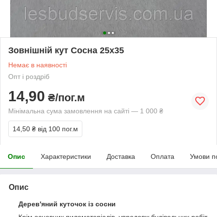
Зовнішній кут Сосна 25х35
Немає в наявності
Опт і роздріб
14,90
₴/пог.м
Мінімальна сума замовлення на сайті — 1 000 ₴
14,50 ₴
від 100 пог.м
Опис
Характеристики
Доставка
Оплата
Умови п
Опис
Дерев'яний куточок із сосни
Крім основних пиломатеріалів, упродовж будівельних робіт