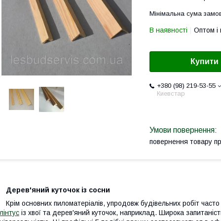
Мінімальна сума замов
В наявності
Оптом і 
Купити
+380 (98) 219-53-55
Киевстар
повернення товару п
Дерев'яний куточок із сосни
рім основних пиломатеріалів, упродовж будівельних робіт часто 
лінтус
із хвої та дерев'яний куточок, наприклад. Широка запитаність