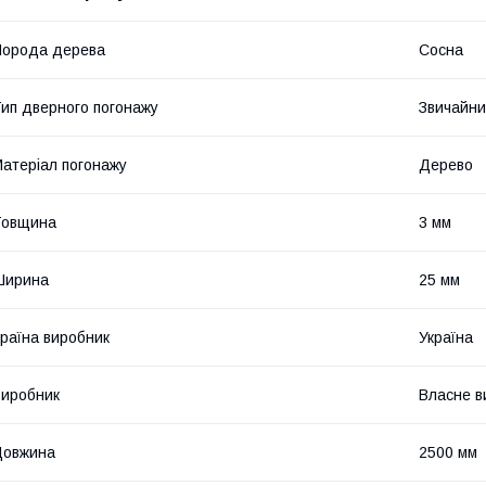
Порода дерева
Сосна
ип дверного погонажу
Звичайн
атеріал погонажу
Дерево
Товщина
3 мм
Ширина
25 мм
раїна виробник
Україна
иробник
Власне в
Довжина
2500 мм