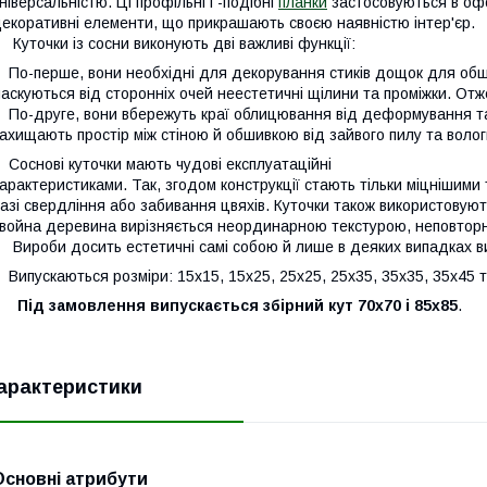
ніверсальністю. Ці профільні Г-подібні
планки
застосовуються в офор
екоративні елементи, що прикрашають своєю наявністю інтер'єр.
уточки із сосни виконують дві важливі функції:
о-перше, вони необхідні для декорування стиків дощок для обши
аскуються від сторонніх очей неестетичні щілини та проміжки. От
о-друге, вони вбережуть краї облицювання від деформування та 
ахищають простір між стіною й обшивкою від зайвого пилу та волог
основі куточки мають чудові експлуатаційні
арактеристиками. Так, згодом конструкції стають тільки міцнішими 
азі свердління або забивання цвяхів. Куточки також використовую
война деревина вирізняється неординарною текстурою, неповторн
ироби досить естетичні самі собою й лише в деяких випадках ви
ипускаються розміри: 15х15, 15х25, 25х25, 25х35, 35х35, 35х45 т
Під замовлення випускається збірний кут 70х70 і 85х85
.
арактеристики
Основні атрибути