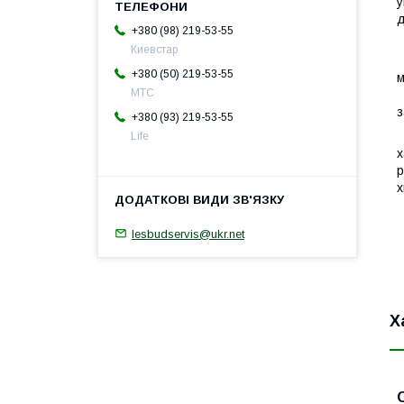
у
д
+380 (98) 219-53-55
К
Киевстар
П
+380 (50) 219-53-55
м
МТС
П
з
+380 (93) 219-53-55
С
Life
х
р
х
В
В
lesbudservis@ukr.net
Х