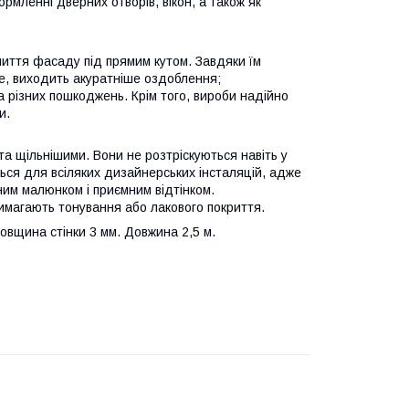
мленні дверних отворів, вікон, а також як
ття фасаду під прямим кутом. Завдяки їм
же, виходить акуратніше оздоблення;
різних пошкоджень. Крім того, вироби надійно
и.
та щільнішими. Вони не розтріскуються навіть у
ться для всіляких дизайнерських інсталяцій, адже
им малюнком і приємним відтінком.
магають тонування або лакового покриття.
овщина стінки 3 мм. Довжина 2,5 м.