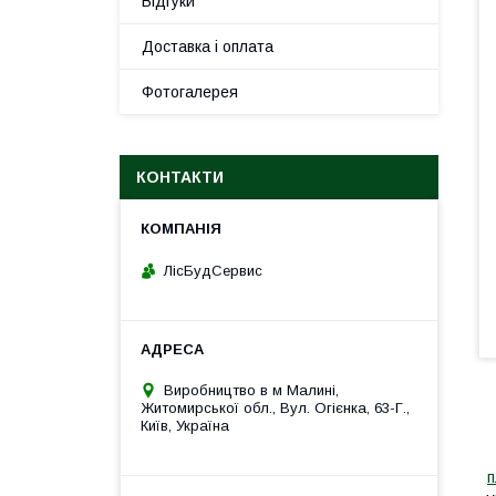
Відгуки
Доставка і оплата
Фотогалерея
КОНТАКТИ
ЛісБудСервис
Виробництво в м Малині,
Житомирської обл., Вул. Огієнка, 63-Г.,
Київ, Україна
К
п