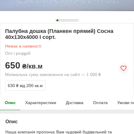
Палубна дошка (Планкен прямий) Сосна
40х130х4000 І сорт.
Немає в наявності
Опт і роздріб
650
₴/кв.м
Мінімальна сума замовлення на сайті — 1 000 ₴
630 ₴
від 200 кв.м
Опис
Характеристики
Доставка
Оплата
Умови п
Опис
Наша компанія пропонує Вам чудовий будівельний та