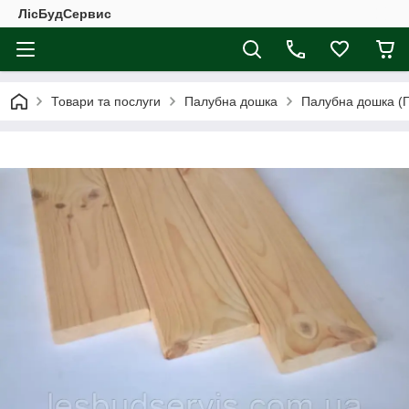
ЛісБудСервис
Товари та послуги
Палубна дошка
Палубна дошка (П