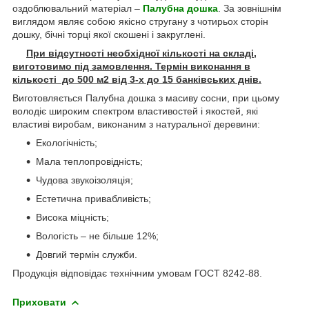
оздоблювальний матеріал –
Палубна дошка
. За зовнішнім
виглядом являє собою якісно стругану з чотирьох сторін
дошку, бічні торці якої скошені і закруглені.
При відсутності необхідної кількості на складі,
виготовимо під замовлення. Термін виконання в
кількості
до 500 м2 від 3-х до 15 банківських днів.
Виготовляється
Палубна дошка
з масиву сосни, при цьому
володіє широким спектром властивостей і якостей, які
властиві виробам, виконаним з натуральної деревини:
Екологічність;
Мала теплопровідність;
Чудова звукоізоляція;
Естетична привабливість;
Висока міцність;
Вологість – не більше 12%;
Довгий термін служби.
Продукція відповідає технічним умовам ГОСТ 8242-88.
Приховати