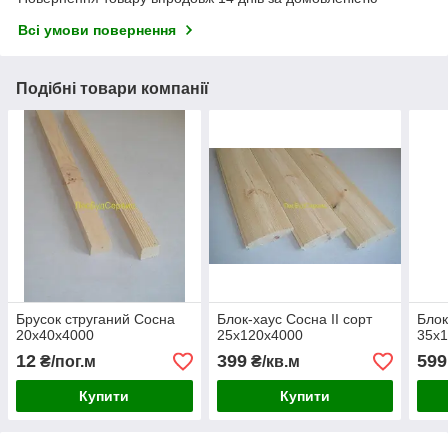
Всі умови повернення
Подібні товари компанії
Брусок струганий Сосна
Блок-хаус Сосна II сорт
Блок
20х40х4000
25х120х4000
35х
12
399
599
₴/пог.м
₴/кв.м
Купити
Купити